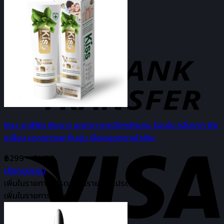
multiple
กลับสู่หน้าร้านค้า
variants.
The
ตะกร้าสินค้า
options
may
be
chosen
on
the
product
Kiss ยาสีฟัน ฟันขาว ลดอาการเหงือกอักเสบ ร้อนใน กลิ่นปาก ฟัน
page
เหลือง คราบกาแฟ หินปูน เลือดออกตามไรฟัน
Price
฿
299
–
฿
1,150
range:
เลือกรูปแบบ
This
฿299
เพิ่มในรายการโปรด
อยู่ในรายการโปรดแล้ว
product
through
เพิ่มในรายการโปรด
has
฿1,150
multiple