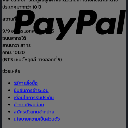
The
ประเทศมากกว่า 10 ปี
options
may
สถานที่ตั้ง
be
chosen
9/9 อาคารแอทสาทร ชั้น 15
on
ถนนสาทรใต้
the
ยานนาวา สาทร
product
กทม. 10120
page
(BTS เซนต์หลุยส์ ทางออกที่ 5)
ช่วยเหลือ
วิธีการสั่งซื้อ
ยืนยันการชำระเงิน
เงื่อนไขการรับประกัน
คำถามที่พบบ่อย
สมัครตัวแทนจำหน่าย
นโยบายความเป็นส่วนตัว