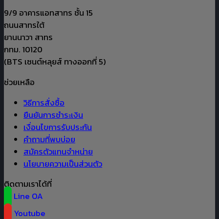
be
chosen
9/9 อาคารแอทสาทร ชั้น 15
on
ถนนสาทรใต้
the
ยานนาวา สาทร
product
กทม. 10120
page
(BTS เซนต์หลุยส์ ทางออกที่ 5)
ช่วยเหลือ
วิธีการสั่งซื้อ
ยืนยันการชำระเงิน
เงื่อนไขการรับประกัน
คำถามที่พบบ่อย
สมัครตัวแทนจำหน่าย
นโยบายความเป็นส่วนตัว
ติดตามเราได้ที่
Line OA
Youtube