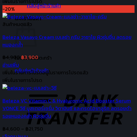
฿4,900.
฿3,900.
เพิ่มในรายการโปรด
กลับสู่หน้าร้านค้า
-20%
ตะกร้าสินค้า
สินค้าหมดแล้ว
Beleza Vasayo Cream เบเลซ่า ครีม วาซาโย ผิวชุ่มชื่น ลดรอย
หมองคล้ำ
Original
Current
฿
4,900
฿
3,900
ไม่มีสินค้าในตะกร้า
price
price
อ่านเพิ่ม
กลับสู่หน้าร้านค้า
was:
is:
เพิ่มในรายการโปรด
อยู่ในรายการโปรดแล้ว
฿4,900.
฿3,900.
เพิ่มในรายการโปรด
Beleza VC Vitamin C & Hyaluronic Acid Booster Serum
VONCE วีซี บูสเตอร์เซรั่ม วิตามินซี และกรดไฮยาลูริค ลดรอยดำ
รอยหมองคล้ำ ผิวชุ่มชื่น
Price
฿
4,600
–
฿
21,750
range:
เลือกรูปแบบ