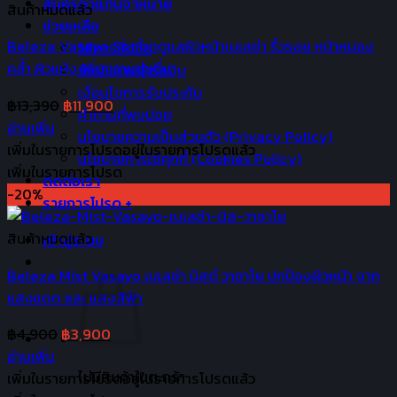
สมัครตัวแทนจำหน่าย
สินค้าหมดแล้ว
ช่วยเหลือ
Beleza Vasayo Set ชุดดูแลผิวหน้าเบเลซ่า ริ้วรอย หน้าหมอง
วิธีการสั่งซื้อ
คล้ำ ผิวแห้ง เพิ่มความชุ่มชื่น
ยืนยันการชำระเงิน
เงื่อนไขการรับประกัน
Original
Current
฿
13,390
฿
11,900
คำถามที่พบบ่อย
price
price
อ่านเพิ่ม
นโยบายความเป็นส่วนตัว (Privacy Policy)
was:
is:
เพิ่มในรายการโปรด
อยู่ในรายการโปรดแล้ว
นโยบายการใช้คุกกี้ (Cookies Policy)
฿13,390.
฿11,900.
เพิ่มในรายการโปรด
ติดต่อเรา
-20%
รายการโปรด +
สินค้าหมดแล้ว
เข้าสู่ระบบ
Beleza Mist Vasayo เบเลซ่า มิสต์ วาซาโย ปกป้องผิวหน้า จาก
แสงแดด และ แสงสีฟ้า
Original
Current
฿
4,900
฿
3,900
price
price
อ่านเพิ่ม
ไม่มีสินค้าในตะกร้า
was:
is:
เพิ่มในรายการโปรด
อยู่ในรายการโปรดแล้ว