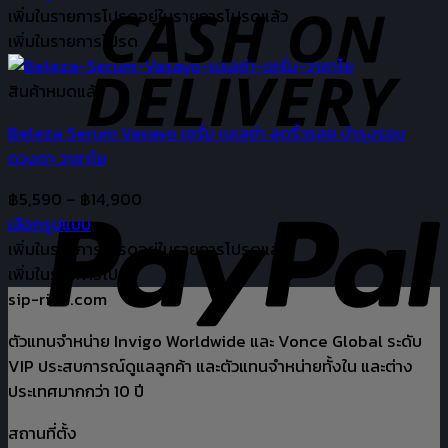
may
This
฿450
เพิ่มในรายการโปรด
อยู่ในรายการโปรดแล้ว
be
product
through
เพิ่มในรายการโปรด
chosen
has
฿3,500
on
multiple
สินค้าหมดแล้ว
the
variants.
product
Beleza Serum Vasayo เซรั่ม เบเลซ่า ลดริ้วรอย บำรุงรอบ
The
page
ดวงตา วาซาโย
options
may
Price
฿
5,590
–
฿
14,900
be
range:
เลือกรูปแบบ
chosen
This
฿5,590
เพิ่มในรายการโปรด
อยู่ในรายการโปรดแล้ว
on
product
through
เพิ่มในรายการโปรด
the
has
฿14,900
sip-rian.com
product
multiple
page
ตัวแทนจำหน่าย Invigo Worldwide และ Vonce Global ระดับ
variants.
VIP ประสบการณ์ดูแลลูกค้า และตัวแทนจำหน่ายทั้งใน และต่าง
The
ประเทศมากกว่า 10 ปี
options
may
สถานที่ตั้ง