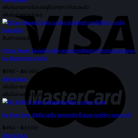
This
฿4,600
เพิ่มในรายการโปรด
อยู่ในรายการโปรดแล้ว
product
through
เพิ่มในรายการโปรด
has
฿21,750
multiple
variants.
สินค้าหมดแล้ว
The
OClay Mask โอเคลย์ มาส์ก ลดอาการอักเสบ ทำความสะอาดรูขุม
options
ขน ผิวสว่างกระจ่างใส
may
be
Price
฿
590
–
฿
6,000
chosen
range:
เลือกรูปแบบ
on
This
฿590
เพิ่มในรายการโปรด
อยู่ในรายการโปรดแล้ว
the
product
through
เพิ่มในรายการโปรด
product
has
฿6,000
page
multiple
Re Skin 3ml. รีสกิน เซรั่ม ยกกระชับ ริ้วรอย ถุงใต้ตา ขอบตาดำ
variants.
The
Price
฿
450
–
฿
3,500
options
range:
เลือกรูปแบบ