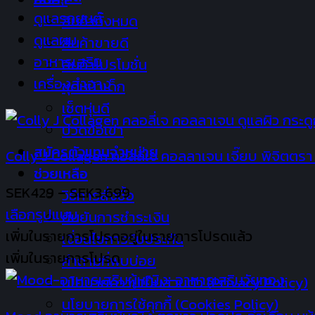
ดูแลรถยนต์
สินค้าทั้งหมด
ดูแลผม
สินค้าขายดี
อาหารเสริม
สินค้าโปรโมชั่น
เครื่องสำอาง
ชุดหน้าเด็ก
เซ็ตหุ่นดี
ปวดข้อเข่า
สมัครตัวแทนจำหน่าย
Colly J Collagen คอลลี่เจ คอลลาเจน เจี๊ยบ พิจิตตรา
ช่วยเหลือ
Price
SEK
429
–
SEK
3,699
วิธีการสั่งซื้อ
range:
เลือกรูปแบบ
ยืนยันการชำระเงิน
This
SEK429
เพิ่มในรายการโปรด
อยู่ในรายการโปรดแล้ว
เงื่อนไขการรับประกัน
product
through
เพิ่มในรายการโปรด
คำถามที่พบบ่อย
has
SEK3,699
นโยบายความเป็นส่วนตัว (Privacy Policy)
multiple
นโยบายการใช้คุกกี้ (Cookies Policy)