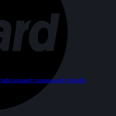
ลูริค ลดรอยดำ รอยหมองคล้ำ ผิวชุ่มชื่น