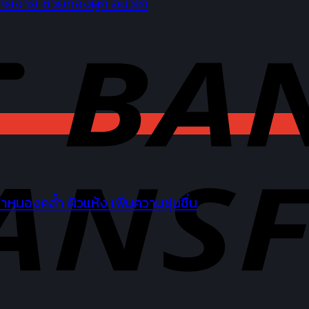
ยง่าย ช่วยท้องผูก อินวีโก้
หมองคล้ำ ผิวแห้ง เพิ่มความชุ่มชื่น