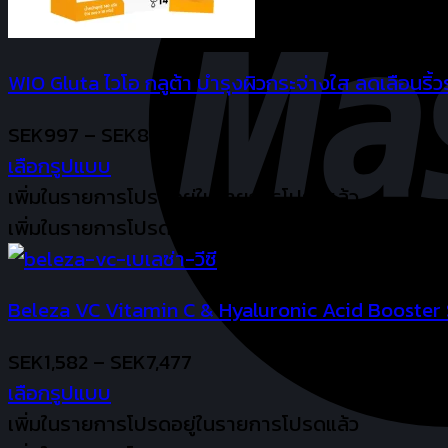
chosen
on
WIO Gluta ไวโอ กลูต้า บำรุงผิวกระจ่างใส ลดเลือนริ้ว
the
product
Price
SEK
997
–
SEK
8,970
page
range:
เลือกรูปแบบ
This
SEK997
เพิ่มในรายการโปรด
อยู่ในรายการโปรดแล้ว
product
through
เพิ่มในรายการโปรด
has
SEK8,970
multiple
Beleza VC Vitamin C & Hyaluronic Acid Booster Se
variants.
The
Price
SEK
1,582
–
SEK
7,477
options
range:
เลือกรูปแบบ
may
This
SEK1,582
เพิ่มในรายการโปรด
อยู่ในรายการโปรดแล้ว
be