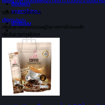
Mood อาหารเสริมผู้หญิง ตกขาว ปวดประจำเดือน หน้าอ
variants.
ติดต่อเรา
The
รายการโปรด +
Price
SEK
547
–
SEK
4,125
options
range:
เลือกรูปแบบ
เข้าสู่ระบบ
may
This
SEK547
เพิ่มในรายการโปรด
อยู่ในรายการโปรดแล้ว
be
product
through
เพิ่มในรายการโปรด
chosen
has
SEK4,125
on
multiple
the
variants.
product
The
ไม่มีสินค้าในตะกร้า
page
options
กลับสู่หน้าร้านค้า
may
be
ตะกร้าสินค้า
chosen
on