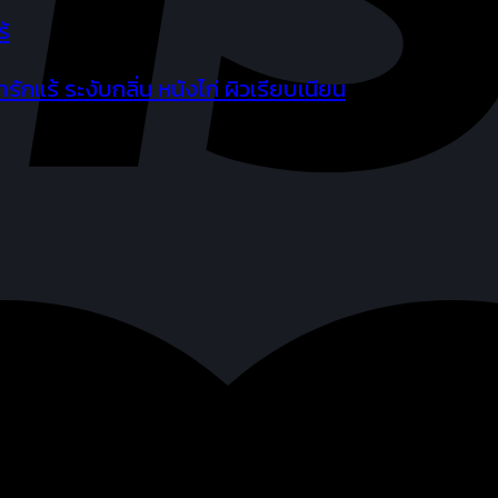
ักแร้ ระงับกลิ่น หนังไก่ ผิวเรียบเนียน