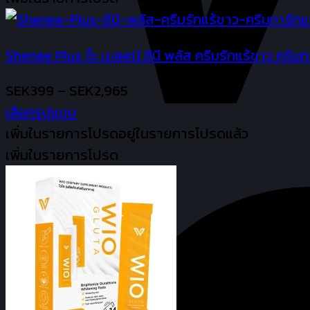
chosen
has
SEK4,538
on
multiple
the
Shenee Plus จ๊ะ นงผณี ชีนี พลัส ครีมรักแร้ขาว ครีมทาร
variants.
product
The
Price
SEK
399
–
SEK
2,965
page
options
range:
เลือกรูปแบบ
may
This
SEK399
เพิ่มในรายการโปรด
อยู่ในรายการโปรดแล้ว
be
product
through
เพิ่มในรายการโปรด
chosen
has
SEK2,965
on
multiple
the
variants.
product
The
page
options
may
be