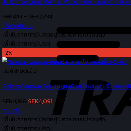
IN Coffee อินคอฟฟี่ กาแฟลดน้ำหนัก ไม่มีน้ำตาล ขับถ่า
the
product
Price
SEK
443
–
SEK
7,734
page
range:
เลือกรูปแบบ
This
SEK443
เพิ่มในรายการโปรด
อยู่ในรายการโปรดแล้ว
product
through
เพิ่มในรายการโปรด
has
SEK7,734
-2%
multiple
variants.
สินค้าหมดแล้ว
The
Beleza Vasayo Set ชุดดูแลผิวหน้าเบเลซ่า ริ้วรอย หน้า
options
may
Original
Current
SEK
4,180
SEK
4,091
be
price
price
อ่านเพิ่ม
chosen
was:
is:
เพิ่มในรายการโปรด
อยู่ในรายการโปรดแล้ว
on
SEK4,180.
SEK4,091.
เพิ่มในรายการโปรด