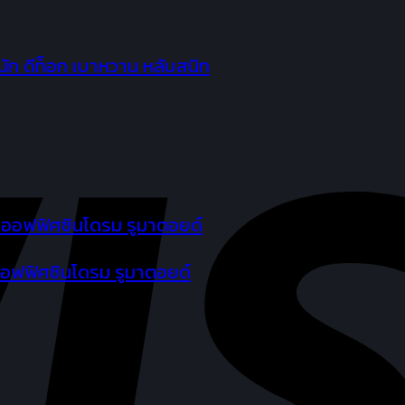
ก ดีท็อก เบาหวาน หลับสนิท
 ออฟฟิศซินโดรม รูมาตอยด์