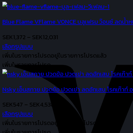
the
product
page
Blue Flame VFlame VONCE บลูเฟรม ว๊อนซ์ ลดน้ำหนั
Price
SEK
1,372
–
SEK
12,031
range:
เลือกรูปแบบ
This
SEK1,372
เพิ่มในรายการโปรด
อยู่ในรายการโปรดแล้ว
product
through
เพิ่มในรายการโปรด
has
SEK12,031
multiple
Nsky เอ็นสกาย ปวดข้อ ปวดเข่า ลดอักเสบ โรคเก๊าท์
variants.
The
Price
SEK
547
–
SEK
4,538
options
range:
เลือกรูปแบบ
may
This
SEK547
เพิ่มในรายการโปรด
อยู่ในรายการโปรดแล้ว
be
product
through
เพิ่มในรายการโปรด