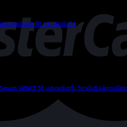
รอย จุดด่างดำ ฝ้า กระ ผิวเต่งตึง
rum VONCE วีซี บูสเตอร์เซรั่ม วิตามินซี และกรดไฮยา